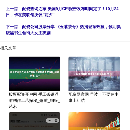
上一篇：
配资查询之家 美国9月CPI报告发布时间定了！10月24
日，卡在美联储决议“前夕”
下一篇：
配资公司股票分享 《玉茗茶骨》热播登顶热搜，侯明昊
腹黑书生领衔大女主爽剧
相关文章
股票配资开户网 手工锻铜浮
配资网官网 早读丨不要在小
雕制作工艺探秘_铜雕_铜板_
事上纠结
艺术