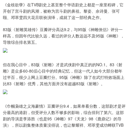
《金枝欲孽》在TVB剧史上甚至整个华语剧史上都是一座里程碑，它
开创了宫斗剧的风潮，被称为宫斗剧的鼻祖。黎姿、佘诗曼、张可
颐、邓萃雯四大花旦联袂演绎，成就了这一部经典之作。
83版《射雕英雄传》豆瓣评分高达9.2，与95版《神雕侠侣》评分一
样高，但因年代比较久远，看过的评分人数远远不及95版《神雕》，
导致综合排名第五。
但在我心目中，83版《射雕》才是武侠剧中真正的的NO.1。83《射
雕》是众多60-80后心目中的经典记忆，但这一代人如今大部分都年
过半百，很少上网上豆瓣打分。95版《神雕》除了在武打特效场面上
比83《射雕》优秀，其他方面并没有超越83版《射雕》。
《巾帼枭雄之义海豪情》豆瓣评分9.4，如果单看分数，这部剧才是评
分最高的港剧，但受评分人数不够多的影响，综合排到了第六。这部
剧的导演是李添胜（也是95《神雕》97《天龙》98《鹿鼎记》的导
演），所以剧集整体质量没得说，也让黎耀祥、邓萃雯成功蝉联TVB