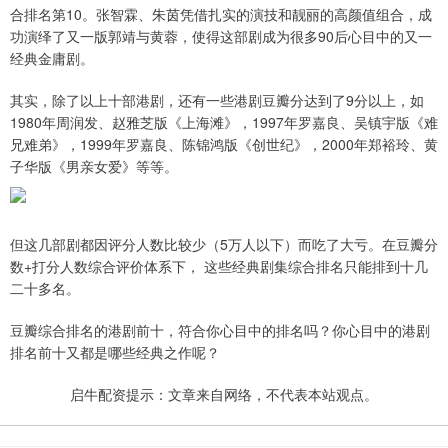
合排名第10。张智霖、朱茵凭借扎实的演技和靓丽的高颜值组合，成
功演绎了又一版郭靖与黄蓉，使得这部剧成为很多90后心目中的又一
经典金庸剧。
其实，除了以上十部港剧，还有一些港剧豆瓣分达到了9分以上，如
1980年周润发、赵雅芝版《上海滩》，1997年罗嘉良、吴镇宇版《难
兄难弟》，1999年罗嘉良、陈锦鸿版《创世纪》，2000年郑裕玲、黄
子华版《男亲女爱》等等。
但这几部剧都因评分人数比较少（5万人以下）而吃了大亏。在豆瓣分
数+打分人数综合评价体系下， 这些经典剧集综合排名只能排到十几
二十多名。
豆瓣综合排名的港剧前十，符合你心目中的排名吗？你心目中的港剧
排名前十又都是哪些经典之作呢？
启牛配资提示：文章来自网络，不代表本站观点。