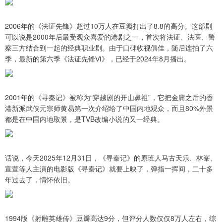
2006年的《法证先锋》超过10万人在豆瓣打出了8.8的高分。这部剧
可以说是2000年后最受观众喜爱的港剧之一，首次将法证、法医、警
察三方结合到一起的经典职业剧。由于口碑收视俱佳，随后连拍了六
季，最新的第六季《法证先锋Ⅵ》，已经于2024年8月播出。
2001年的《寻秦记》被称为“穿越剧的开山鼻祖”，它把金庸之后的香
港新派武侠元宗师黄易第一次介绍给了中国内地观众，而且80%外景
都是在中国内地取景，是TVB改编小说的又一经典。
话说，今天2025年12月31日，《寻秦记》的原班人马古天乐、林峯、
宣萱等人主演的电影版《寻秦记》就要上映了，弹指一挥间，二十多
年过去了，情怀依旧。
1994版《射雕英雄传》豆瓣高达9分，但评分人数仅仅8万人左右，综